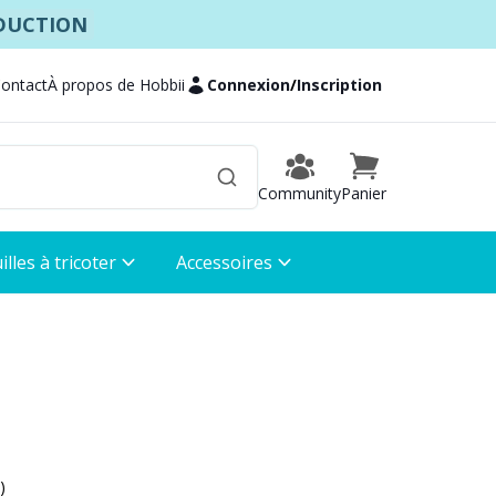
ÉDUCTION
Contact
À propos de Hobbii
Connexion
/
Inscription
Community
Panier
illes à tricoter
Accessoires
)