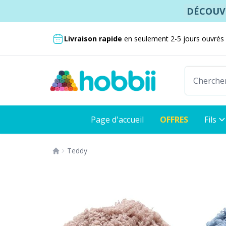
Lien direct
DÉCOUVR
Frais de livraison à partir de seulement 3,99
Livraison rapide
en seulement 2-5 jours ouvrés
Page d'accueil
OFFRES
Fils
Teddy