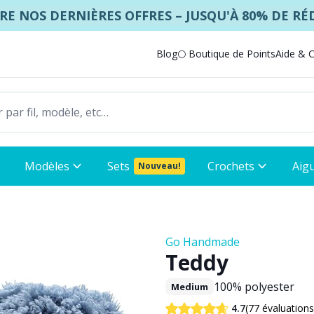
E NOS DERNIÈRES OFFRES – JUSQU'À 80% DE R
 €
Blog
🌕 Boutique de Points
Aide & 
Modèles
Sets
Crochets
Aigu
Nouveau!
Go Handmade
Teddy
100% polyester
Medium
(77 évaluations
4.7