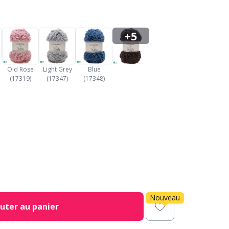
+5
Old Rose
Light Grey
Blue
(17319)
(17347)
(17348)
Nouveau
uter au panier