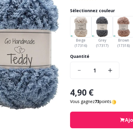
Sélectionnez couleur
Beige
Grey
Brown
(17316)
(17317)
(17318)
Quantité
4,90 €
Vous gagnez
73
points
Ajo