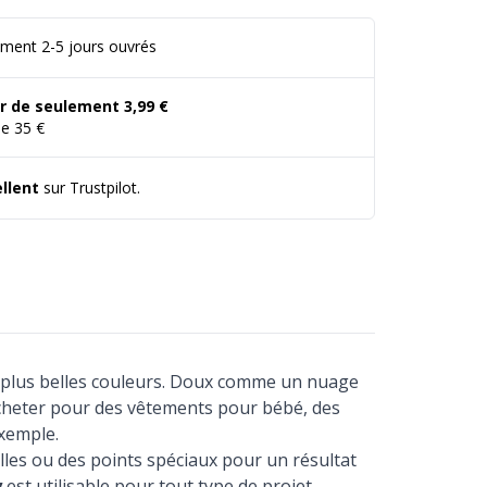
ement 2-5 jours ouvrés
tir de seulement 3,99 €
de 35 €
llent
sur Trustpilot.
x plus belles couleurs. Doux comme un nuage
ocheter pour des vêtements pour bébé, des
xemple.
lles ou des points spéciaux pour un résultat
y
est utilisable pour tout type de projet.