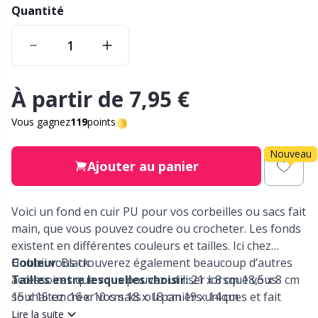
Nylon
Quantité
Bobinoirs et bobines à tricoter
Pu
C
Autres fibres
Bols à pelotes / Porte-fils
C
C
Polyamide
À partir de
7,95 €
Bouchons-arrêtoirs / Protège-pointes
C
Vous gagnez
119
points
Polyester
Boutons
E
Nouveau
Ajouter au panier
Soie
Boutons magnétiques / Boutons pressoirs
E
Voici un fond en cuir PU pour vos corbeilles ou sacs fait
Viscose
Broches
E
main, que vous pouvez coudre ou crocheter. Les fonds
existent en différentes couleurs et tailles. Ici chez
Laine (100%)
Broderie
El
Hobbii vous trouverez également beaucoup d’autres
Couleur
: Black
accessoires que vous pouvez utiliser lorsque vous
Tailles entre lesquelles choisir:
21 x 8 cm 18,5 x 8 cm
Laine mixte
souhaitez créer vos sacs ou paniers uniques et fait
15 x 15 cm 16 x 10 cm 18 x 18 cm 19 x 14 cm
Ciseaux et découseurs
Gi
maison. Nous vous souhaitons beaucoup de plaisir
Lire la suite