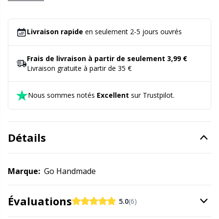
avec ce projet :)
Compteurs de rangs
Gr
Livraison rapide
en seulement 2-5 jours ouvrés
Coussins
Gr
Frais de livraison à partir de seulement 3,99 €
Livraison gratuite à partir de 35 €
Cuir et faux cuir
H
Nous sommes notés
Excellent
sur Trustpilot.
Câbles pour aiguilles circulaires
Ho
DIY pour bébés / Amigurumi
Ja
Détails
Divers
Jo
Marque:
Go Handmade
Dés à tricoter / Dés à coudre
Ju
Évaluations
5.0
(6)
Fermetures
Ka