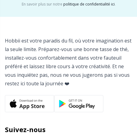
Rembourrage
Sh
En savoir plus sur notre
politique de confidentialité ici
.
Rivets
Sm
Rubans élastiques et cordons
TL
Hobbii est votre paradis du fil, où votre imagination est
la seule limite. Préparez-vous une bonne tasse de thé,
Sacs à pelotes
U
installez-vous confortablement dans votre fauteuil
préféré et laissez libre cours à votre créativité. Et ne
Yeux et nez de sécurité
W
vous inquiétez pas, nous ne vous jugerons pas si vous
restez ici toute la journée ❤️
Étiquettes
Étiquettes cadeaux
Suivez-nous