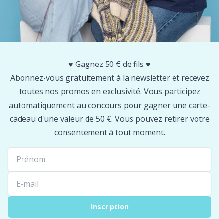
Outils
P
Outils de mesure
Pr
♥️ Gagnez 50 € de fils ♥️
Abonnez-vous gratuitement à la newsletter et recevez
Perles
R
toutes nos promos en exclusivité. Vous participez
automatiquement au concours pour gagner une carte-
Pinces à bretelles
Rn
cadeau d'une valeur de 50 €. Vous pouvez retirer votre
consentement à tout moment.
Pompons
Sa
Rangement pour accessoires
S
Rangement pour aiguilles et crochets
Sh
Inscription