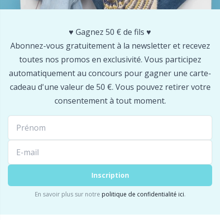
Outils
P
♥️ Gagnez 50 € de fils ♥️
Abonnez-vous gratuitement à la newsletter et recevez
Outils de mesure
Pr
toutes nos promos en exclusivité. Vous participez
automatiquement au concours pour gagner une carte-
Perles
R
cadeau d'une valeur de 50 €. Vous pouvez retirer votre
consentement à tout moment.
Pinces à bretelles
Rn
Pompons
Sa
Rangement pour accessoires
S
Inscription
Rangement pour aiguilles et crochets
Sh
En savoir plus sur notre
politique de confidentialité ici
.