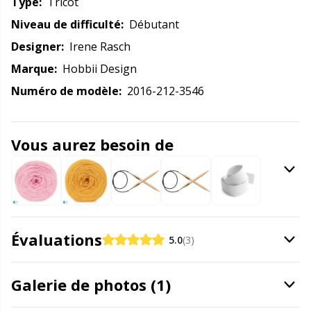
Type:
tricot
Compteurs de rangs
Gr
Niveau de difficulté:
débutant
Designer:
Irene Rasch
Coussins
Gr
Marque:
Hobbii Design
Numéro de modèle:
2016-212-3546
Cuir et faux cuir
H
Câbles pour aiguilles circulaires
Ho
Vous aurez besoin de
DIY pour bébés / Amigurumi
Ja
Divers
Jo
Évaluations
5.0
(3)
Dés à tricoter / Dés à coudre
Ju
Galerie de photos (1)
Fermetures
Ka