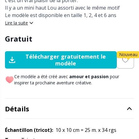
c'est un vrai plaisir de la porter.
Nylon
Bobinoirs et bobines à tricoter
Pu
C
Il y a un mini haut Lou assorti avec le même motif
Le modèle est disponible en taille 1, 2, 4 et 6 ans
Autres fibres
Lire la suite
Bols à pelotes / Porte-fils
C
C
Gratuit
Polyamide
Bouchons-arrêtoirs / Protège-pointes
C
Nouveau
Télécharger gratuitement le
Polyester
Boutons
E
modèle
Soie
Boutons magnétiques / Boutons pressoirs
Ce modèle a été créé avec
amour et passion
pour
E
inspirer ta prochaine aventure créative.
Viscose
Broches
E
Détails
Laine (100%)
Broderie
El
Laine mixte
Ciseaux et découseurs
Échantillon (tricot):
10 x 10 cm = 25 m. x 34 rgs
Gi