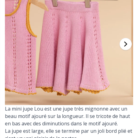
Bambou
Vêtements
Crochets ergonomiques
Aiguilles circulaires interchangeables
Accessoires pour fils
P
C
T
Ba
Pr
T
G
Cachemire
Collections
Aiguilles droites
Accessoires pour paniers
P
B
Sa
Cu
J'
Coton mélangé
Saisons & Occasions spéciales
Aiguilles à tricoter KnitPro
Accessoires pour sacs
P
Be
C
K
Coton mercerisé
Intérieur
Accessoires pour vêtements
Ch
Be
M
N
Coton
Animaux de compagnie
Aiguilles / Aiguilles à repriser
C
B
Dr
N
Lin
Aiguilles à torsades
C
B
S
Laine mérinos
La mini jupe Lou est une jupe très mignonne avec un
Appareil à pompons
Pu
C
T
beau motif ajouré sur la longueur. Il se tricote de haut
en bas avec des diminutions dans le motif ajouré.
Mohair
Arrête-mailles
H
ch
Z
La jupe est large, elle se termine par un joli bord plié et