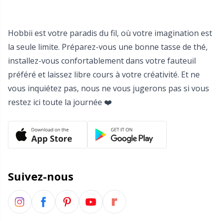
Rembourrage
Sh
Rivets
Sm
Hobbii est votre paradis du fil, où votre imagination est
la seule limite. Préparez-vous une bonne tasse de thé,
Rubans élastiques et cordons
TL
installez-vous confortablement dans votre fauteuil
préféré et laissez libre cours à votre créativité. Et ne
Sacs à pelotes
U
vous inquiétez pas, nous ne vous jugerons pas si vous
restez ici toute la journée ❤️
Yeux et nez de sécurité
W
Étiquettes
Étiquettes cadeaux
Suivez-nous